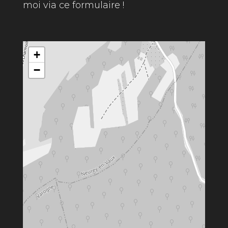
moi via ce formulaire !
+
−