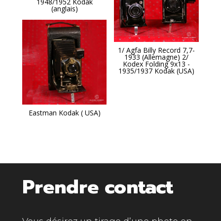
1948/1952 Kodak
(anglais)
1/ Agfa Billy Record 7,7-
1933 (Allemagne) 2/
Kodex Folding 9x13 -
1935/1937 Kodak (USA)
Eastman Kodak ( USA)
Prendre contact