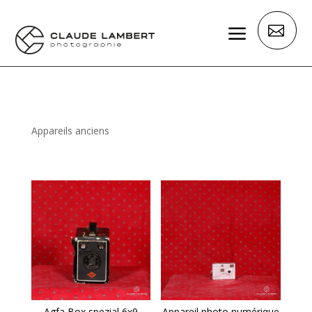
a

Appareils anciens
Agfa Box spezial 6x9
Appareil photo numérique