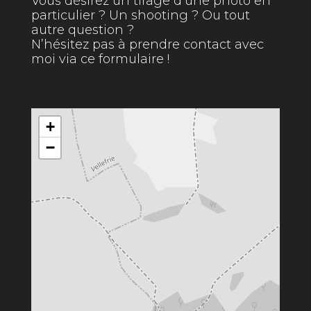
Vous désirez un tirage d’une photo en
particulier ? Un shooting ? Ou tout
autre question ?
N’hésitez pas à prendre contact avec
moi via ce formulaire !
+
−